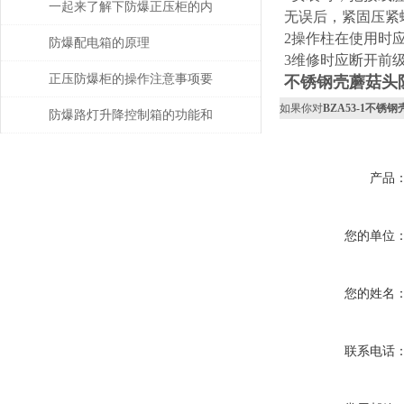
的防水防尘性能
一起来了解下防爆正压柜的内
无误后，紧固压紧
2操作柱在使用时
导线的布置和连接
防爆配电箱的原理
3维修时应断开前
正压防爆柜的操作注意事项要
不锈钢壳蘑菇头
如果你对
BZA53-1不
牢记，注意自身操作安全!
防爆路灯升降控制箱的功能和
优势解析
产品
您的单位
您的姓名
联系电话