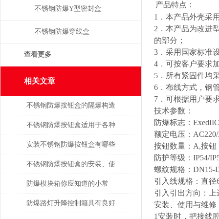
产品特点：
不锈钢防爆Y型密封盒
1．本产品外壳采
2．本产品为改进
不锈钢防爆穿线盒
的部分；
3．采用国家标准
查看更多
4．可按客户要求
5．所有紧固件均采
相关文章
6．布线方式，钢
7．可根据用户要
不锈钢防爆按钮盒的隔爆构造
技术参数：
防爆标志：ExedIICT4
与危化工况应用技术探析
不锈钢防爆按钮盒适用于各种
额定电压：AC220/3
易燃易爆环境
安装不锈钢防爆按钮盒有哪些
按钮数量：A,按钮
防护等级：IP54/IP5
操作？
不锈钢防爆按钮盒的安装、使
螺纹规格：DN15-DN
引入线规格：直径6m
用与维修
防爆模块箱你应知道的小常
引入引出方向：上
识！
防爆路灯升降控制箱具有良好
安装、使用与维修
1安装时，把接线