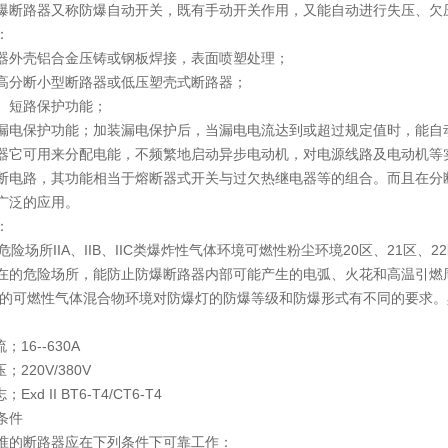
爆断路器又称防爆自动开关，既有手动开关作用，又能自动进行失压、欠
：
器外壳铝合金压铸或钢板焊接，表面喷塑处理；
高分断小型断路器或低压塑壳式断路器；
、短路保护功能；
漏电保护功能；加装漏电保护后，当漏电电流达到或超过规定值时，能自
器它可用来分配电能，不频繁地启动异步电动机，对电源线路及电动机等
断电路，其功能相当于熔断器式开关与过欠热继电器等的组合。而且在分
广泛的应用。
：
危险场所IIA、IIB、IIC类爆炸性气体环境可燃性粉尘环境20区、21区
在的危险场所，能防止防爆断路器内部可能产生的电弧、火花和高温引燃
同的可燃性气体混合物环境对防爆灯的防爆等级和防爆形式有不同的要求。具体参照
；16--630A
；220V/380V
Exd II BT6-T4/CT6-T4
条件
准的断路器应在下列条件下可靠工作：