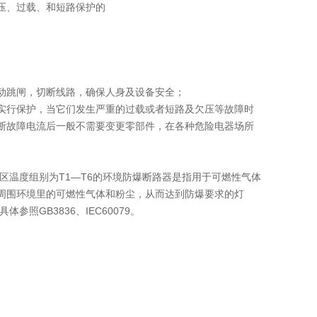
压、过载、和短路保护的
动跳闸，切断线路，确保人身及设备安全；
实行保护，当它们发生严重的过载或者短路及欠压等故障时
断故障电流后一般不需要变更零部件，在各种危险电器场所
、22区温度组别为T1—T6的环境防爆断路器是指用于可燃性气体
周围环境里的可燃性气体和粉尘，从而达到防爆要求的灯
GB3836、IEC60079。