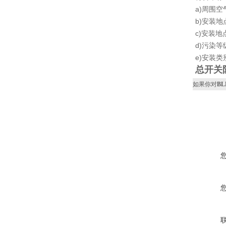
a)周围空
b)安装地
c)安装
d)污染等
e)安装类
总开关
如果你对
B