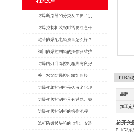
相关文章
防爆断路器的分类及主要区别
防爆控制柜装配时需要注意什
么呢？
乾荣防爆配电箱质量怎么样？
阀门防爆控制箱的操作及维护
方法，就差你不知道了
防爆路灯升降控制箱具有良好
的防水防尘性能
关于水泵防爆控制箱如何接
BLK5
线，一起来探讨一下！
防爆变频控制柜是否有老化现
品牌
象？从这几点着手观察
防爆变频控制柜具有过载、短
加工定
路、缺相保护等功能
防爆变频控制柜的操作流程，
总开关
收藏起来慢慢看
浅析防爆模块箱的功能、安装
BLK5