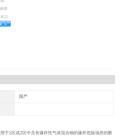
56
州市
LK52
国产
，主要用于1区或2区中含有爆炸性气体混合物的爆炸危险场所的断