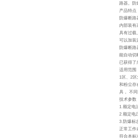
及使用注意事项
路器。防
产品特点
防爆断路
内部装有
具有过载
可以加装
防爆断路
能自动切
已获得了
适用范围
1区、2区
和粉尘存
具， 不
技术参数
1.额定电流
2.额定电压
3.防爆标志；
正常工作
符合本标