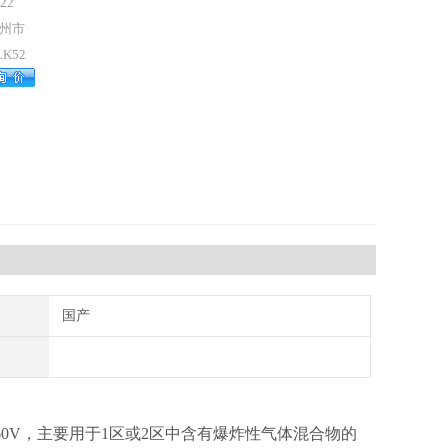
22
州市
LK52
国产
660V，主要用于1区或2区中含有爆炸性气体混合物的