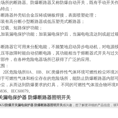
险场所的断路器。防爆断路器又称防爆自动开关，既有手动开关
特点：
路器外壳铝合金压铸或钢板焊接，表面喷塑处理；
有高分断小型断路器或低压塑壳式断路器；
载、短路保护功能；
装漏电保护功能；加装漏电保护后，当漏电电流达到或超过规
路器它可用来分配电能，不频繁地启动异步电动机，对电源线
欠压等故障时能自动切断电路，其功能相当于熔断器式开关与过
零部件，在各种危险电器场所已获得了广泛的应用。
围：
区危险场所IIA、IIB、IIC类爆炸性气体环境可燃性粉尘环境2
用于可燃性气体和粉尘存在的危险场所，能防止防爆断路器内部
粉尘，从而达到防爆要求的灯具， 不同的可燃性气体混合物环境
836、IEC60079。
关漏电保护器 防爆断路器照明开关
LK52防爆开关漏电保护器 防爆断路器照明开关
感兴趣，想了解更详细的产品信息，填