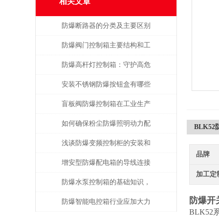
相关文章
防爆断路器的分类及主要区别
防爆阀门控制箱主要结构和工
作原理
防爆高杆灯控制箱：守护高危
环境的光明中枢
安装不锈钢防爆按钮盒有哪些
操作？
盲板阀防爆控制箱在工业生产
中具有很多的优势
如何确保粉尘防爆照明动力配
BLK5
电箱的可靠性？
浅谈防爆变频控制柜的安装和
品牌
调试
增安型防爆配电箱的导线连接
加工定
防爆水泵控制箱的基础知识，
防爆开
一起来了解一下吧！
防爆智能电控箱行业应加大力
BLK5