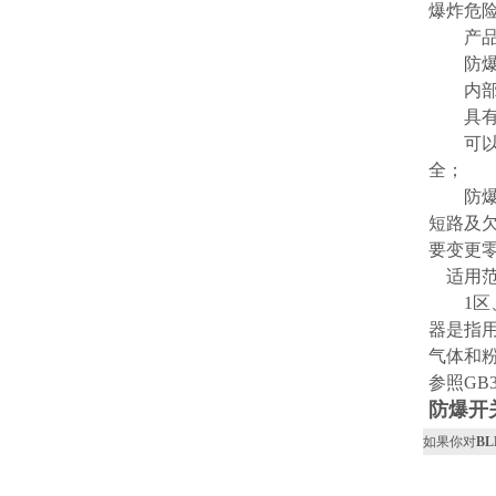
度发展技术
爆炸危
产品
防爆断
内部装
具有过
可以加
全；
防爆断
短路及
要变更
适用范
1区、2
器是指
气体和
参照GB3
防爆开
如果你对
B