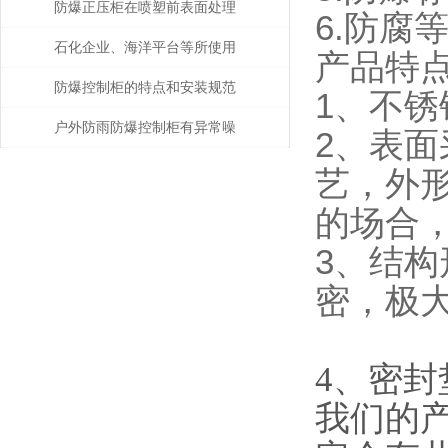
作要领分析
防爆正压柜在喷塑前表面处理
6.防腐
的重要性
石化企业、海洋平台等所使用
产品特
的防爆电气设备注意事项
防爆控制柜的特点和安装规范
1、不
介绍
户外防雨防爆控制柜有异常噪
2、表
音，应该怎么处理？
艺，外
的场合
3、结
密，极
4、密
我们的