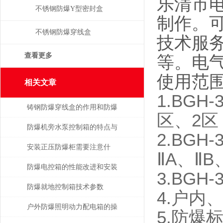
乐清市
不锈钢防爆Y型密封盒
制作。
不锈钢防爆穿线盒
技术服
查看更多
等。电气
使用范
相关文章
1.BG
铸钢防爆穿线盒的作用和防爆
区、2区
相关功能
防爆机旁水泵控制箱的特点与
2.BG
安装维修介绍
安装正压防爆柜需要注意什
ⅡA、ⅡB
么？
防爆电控箱的性能改进和安装
3.BG
介绍
防爆就地控制箱技术参数
4.户内
户外防爆照明动力配电箱的操
5.防爆标