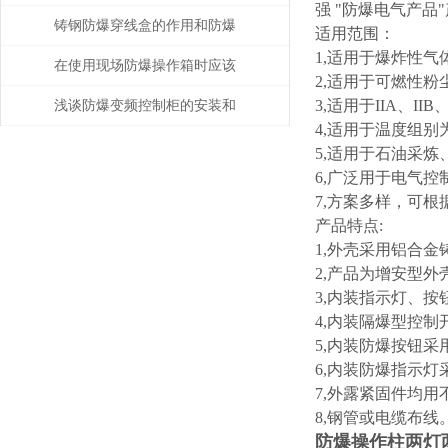
强 "防爆电气产
铸钢防爆穿线盒的作用和防爆
适用范围：
1,适用于爆炸性气
相关功能
在使用现场防爆操作箱时应该
2,适用于可燃性粉尘
注意什么事项呢？
3,适用于IIA、II
浅谈防爆变频控制柜的安装和
4,适用于温度组别为
调试
5,适用于石油采
6,广泛用于电气控
7,方案多样，可
产品特点:
1,外壳采用铝合
2,产品为增安型
3,内装指示灯、
4,内装隔爆型控
5,内装防爆按钮
6,内装防爆指示
7,外露紧固件均用
8,钢管或电缆布线
防爆操作柱两灯