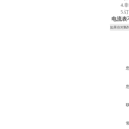
4.非
5.订
电流表
如果你对
B