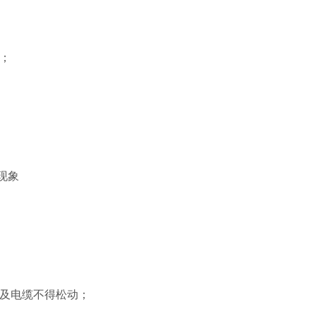
；
现象
及电缆不得松动；