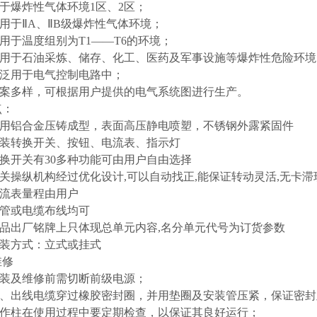
于爆炸性气体环境1区、2区；
用于ⅡA、ⅡB级爆炸性气体环境；
于温度组别为T1——T6的环境；
用于石油采炼、储存、化工、医药及军事设施等爆炸性危险环境
泛用于电气控制电路中；
案多样，可根据用户提供的电气系统图进行生产。
点：
用铝合金压铸成型，表面高压静电喷塑，不锈钢外露紧固件
装转换开关、按钮、电流表、指示灯
换开关有30多种功能可由用户自由选择
关操纵机构经过优化设计,可以自动找正,能保证转动灵活,无卡滞
流表量程由用户
管或电缆布线均可
品出厂铭牌上只体现总单元内容,名分单元代号为订货参数
装方式：立式或挂式
维修
装及维修前需切断前级电源；
、出线电缆穿过橡胶密封圈，并用垫圈及安装管压紧，保证密封
作柱在使用过程中要定期检查，以保证其良好运行；