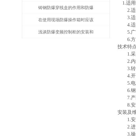
1.适用
铸钢防爆穿线盒的作用和防爆
2.适
3.适用
相关功能
在使用现场防爆操作箱时应该
4.适
注意什么事项呢？
5.广
浅谈防爆变频控制柜的安装和
6.方
调试
技术特
1.采
2.内
3.转
4.开
5.电
6.钢
7.产
8.安
安装及
1.安
2.进
3.操