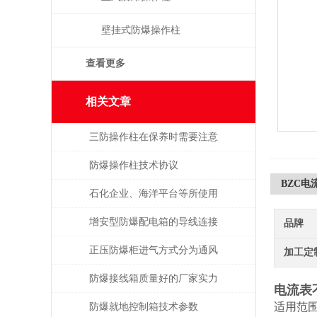
壁挂式防爆操作柱
查看更多
相关文章
三防操作柱在保养时需要注意
的事项
防爆操作柱技术协议
BZC
石化企业、海洋平台等所使用
的防爆电气设备注意事项
增安型防爆配电箱的导线连接
品牌
正压防爆柜进气方式分为通风
加工定
型和补偿型
防爆接线箱质量好的厂家实力
电流表
与产品性能解读
适用范
防爆就地控制箱技术参数