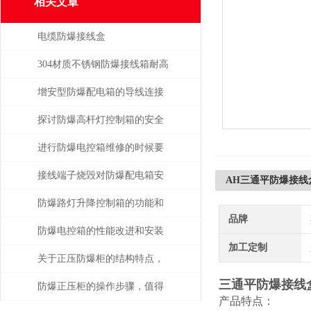
相关文章
电缆防爆接线盒
304材质不锈钢防爆接线箱耐高
温多少
增安型防爆配电箱的导线连接
探讨防爆高杆灯控制箱的安全
性与实用性
进行防爆电控箱维修的时候要
注意什么呢?
接线端子烧毁对防爆配电箱安
AH三通平防爆接线
全有何影响？
防爆路灯升降控制箱的功能和
品牌
优势解析
防爆电控箱的性能改进和安装
加工定制
介绍
关于正压防爆柜的结构特点，
三通平防爆接线
你了解多少呢？
防爆正压柜的操作步骤，值得
产品特点：