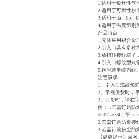
电箱的可靠性？
1.适用于爆炸性气
2.适用于可燃性粉尘
3.适用于iia、ii
4.适用于温度组别为
产品特点：
1.壳体采用铝合
2.引入口具有多
3.放扭转接线端
4.引入口螺纹型式
5.钢管或电缆布线
注意事项:
1、引入口螺纹形
2、常规供货时，
3、订货时，请在
例：1.若需订购防
bhd51-g3/4二平（Ⅱ
2.若需订购防爆接线
3.若需订购粉尘防
【温馨提示】因网