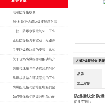
相关文章
电缆防爆接线盒
304材质不锈钢防爆接线箱耐高
温多少
一控一防爆水泵控制箱：工业
安全的智能守护者
正压防爆柜具有过载，短路保
护功能
关于防爆模块箱的安装，这些
内容你一定要知道
关于现场防爆操作箱的功能介
AH防爆接线盒 防
绍
防爆接线箱与普通接线箱的区
品牌
别在哪?
防爆模块箱在环境恶劣的工业
加工定制
场所也可稳定工作
防爆配电柜与防爆配电箱的区
防爆接线盒 防
别在那？
如何确保粉尘防爆照明动力配
使用范围：