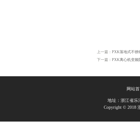
上一篇：
PXK落地式不
下一篇：
PXK离心机变频
网站首
地址：浙江省乐
Copyright ©