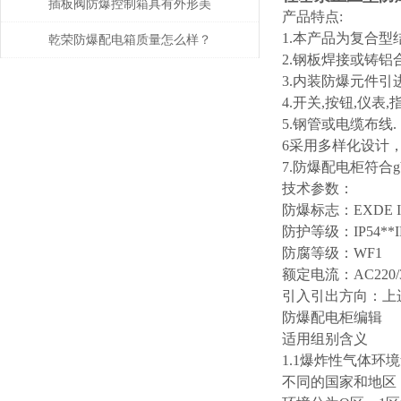
介绍
插板阀防爆控制箱具有外形美
产品特点:
1.本产品为复合型
观，耐腐蚀的优良性能
乾荣防爆配电箱质量怎么样？
2.钢板焊接或铸铝
3.内装防爆元件引
4.开关,按钮,仪
5.钢管或电缆布线.
6采用多样化设计
7.防爆配电柜符合gb383
技术参数：
防爆标志：EXDE II B
防护等级：IP54**IP
防腐等级：WF1
额定电流：AC220/
引入引出方向：上
防爆配电柜编辑
适用组别含义
1.1爆炸性气体环
不同的国家和地区