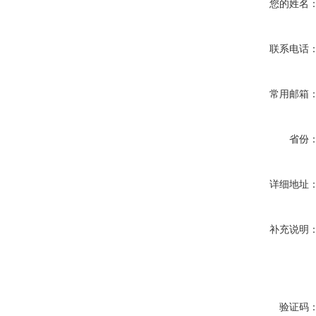
您的姓名
联系电话
常用邮箱
省份
详细地址
补充说明
验证码