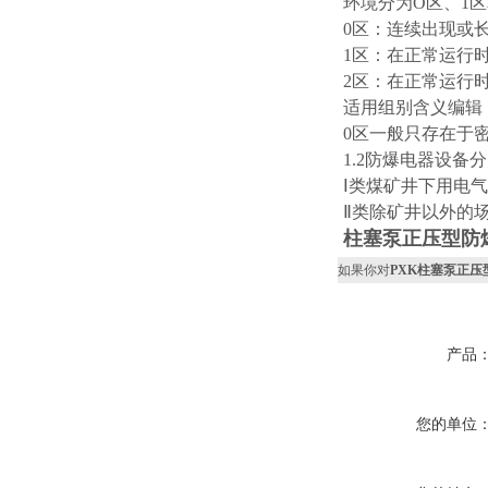
环境分为O区、1区
0区：连续出现或
1区：在正常运行
2区：在正常运行
适用组别含义编辑
0区一般只存在于
1.2防爆电器设备
Ⅰ类煤矿井下用电
Ⅱ类除矿井以外的
柱塞泵正压型防
如果你对
PXK柱塞泵正
产品
您的单位