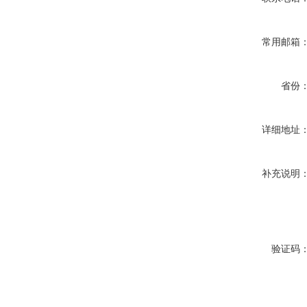
常用邮箱
省份
详细地址
补充说明
验证码