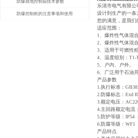
和使用注意事项
防爆就地控制箱技术参数
乐清市电气有限公
设计到生产的一条
防爆控制柜的注意事项和使用
您的满意，是我们
维修
适应范围：
1、爆炸性气体混
2、爆炸性气体混合物
3、适用于可燃性
4、温度组别：T1-
5、户内、户外。
6、广泛用于石油
产品参数
1.执行标准：GB3836
2.防爆标志：Exd II 
3.额定电压：AC220
4.主回路额定电流：1
5.防护等级：IP54（
6.防腐等级：WF1
产品特点