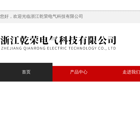
您好，欢迎光临浙江乾荣电气科技有限公司
首页
产品中心
走进我们