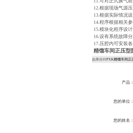
11.可对正式换气
12.根据现场气
13.根据实际情
14.程序根据相关
15.模块化程序
16.设有系统故
17.压腔内可安
精馏车间正压型
如果你对
PXK精馏车间
产品
您的单位
您的姓名