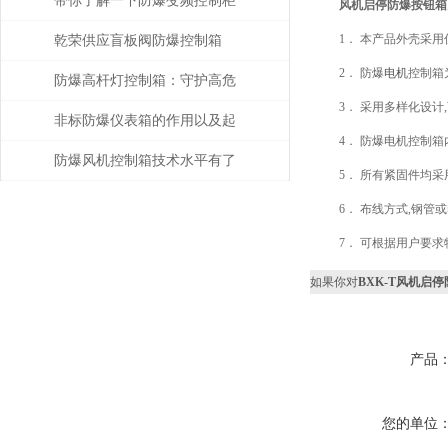
带你了解一下防爆变频控制柜
风机启停防爆按钮箱
的常用散热方式有哪些！
1． 本产品外壳采用
乾荣供应盲板阀防爆控制箱
2． 防爆
电机
控制箱
防爆高杆灯控制箱：守护高危
3． 采用多样化设计
环境的光明中枢
非标防爆仪表箱的作用以及起
4． 防爆电机控制
到的保护作用
防爆风机控制箱技术水平有了
5． 所有紧固件均采
很大的提高
6． 布线方式,钢管
7． 可根据用户要
如果你对
BXK-T风机启
产品
您的单位