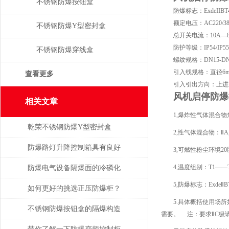
不锈钢防爆按钮盒
防爆标志：ExdeIIBT4/T5/T
额定电压：AC220/380V,
不锈钢防爆Y型密封盒
总
开关
电流：10A—
防护等级：IP54/IP55/
不锈钢防爆穿线盒
螺纹规格：DN15-DN100
引入线规格：直径6mm-
查看更多
引入引出方向：上进上
风机启停防爆
相关文章
1,爆炸性气体混合物
乾荣不锈钢防爆Y型密封盒
2,性气体混合物：ⅡA,
防爆路灯升降控制箱具有良好
3,可燃性粉尘环境20区
的防水防尘性能
4,温度组别：T1——
防爆电气设备隔爆面的冷磷化
5,防爆标志：ExdeⅡBT
处理
如何更好的挑选正压防爆柜？
5.具体概括使用场所如
不锈钢防爆按钮盒的隔爆构造
需要。 注：要求ⅡC级
与危化工况应用技术探析