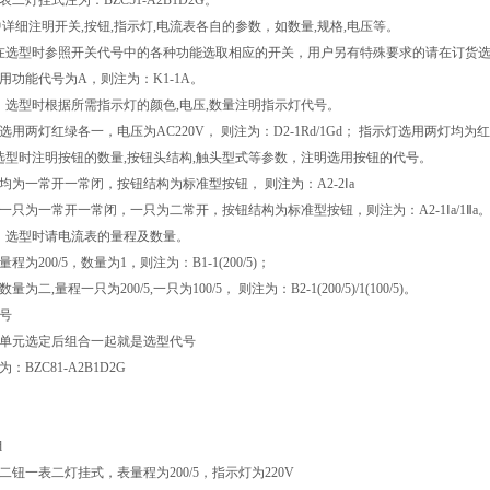
二灯挂式注为：BZC51-A2B1D2G。
中详细注明开关,按钮,指示灯,电流表各自的参数，如数量,规格,电压等。
关：在选型时参照开关代号中的各种功能选取相应的开关，用户另有特殊要求的请在订货
用功能代号为A，则注为：K1-1A。
示灯：选型时根据所需指示灯的颜色,电压,数量注明指示灯代号。
用两灯红绿各一，电压为AC220V， 则注为：D2-1Rd/1Gd； 指示灯选用两灯均为红色
钮：选型时注明按钮的数量,按钮头结构,触头型式等参数，注明选用按钮的代号。
均为一常开一常闭，按钮结构为标准型按钮， 则注为：A2-2Ⅰa
一只为一常开一常闭，一只为二常开，按钮结构为标准型按钮，则注为：A2-1Ⅰa/1Ⅱa
流表：选型时请电流表的量程及数量。
程为200/5，数量为1，则注为：B1-1(200/5)；
为二,量程一只为200/5,一只为100/5， 则注为：B2-1(200/5)/1(100/5)。
号
单元选定后组合一起就是选型代号
：BZC81-A2B1D2G
d
二钮一表二灯挂式，表量程为200/5，指示灯为220V