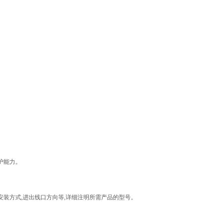
护能力。
安装方式,进出线口方向等,详细注明所需产品的型号。