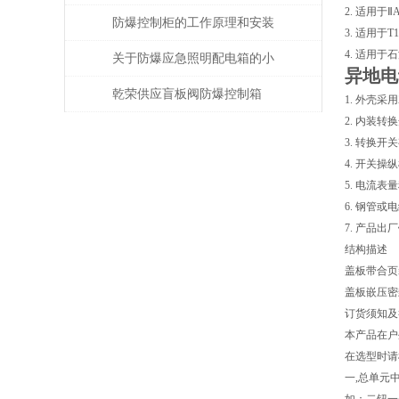
2. 适用于
防爆控制柜的工作原理和安装
3. 适用于T
4. 适用
使用
关于防爆应急照明配电箱的小
异地电
常识你需要了解
乾荣供应盲板阀防爆控制箱
1. 外壳
2. 内装转
3. 转换
4. 开关
5. 电流表
6. 钢管或
7. 产品
结构描述
盖板带合页
盖板嵌压密
订货须知及
本产品在户
在选型时请
一,总单元