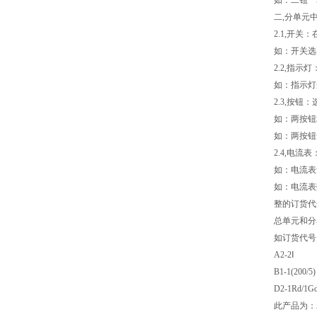
如：二钮一表
二,分单元
2.1,开
如：开关选
2.2,指
如：指示灯选
2.3,按
如：两按钮
如：两按钮
2.4,电
如：电流表量
如：电流表数量
整的订货代
总单元和分
如订货代号为
A2-2Ⅰ
B1-1(200/5)
D2-1Rd/1G
此产品为：