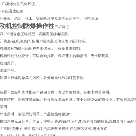
ⅡA,ⅡB类爆炸性气体环境。
1-T6组温度组别
于石油开采、炼油、化工、等危险环境及海洋石油平台、油轮等场
动机控制防爆操作柱
产品特点
采用ZL102铝合金压铸成型，表面高压静电喷塑。
换开关,按钮,电流表(可按用户要求装其他仪表),指示灯等。
开关有30多种功能可由用户自由选择，可根据要求特制。
操纵机构经过优化设计，可以自动找正，保证开关转动灵活，无卡滞现象。
量程由用户。
电缆线均可。
出厂铭牌上只体现总单元内容，各分单元代号为订货参数。
装置—盖板和壳体配有不锈钢合页，可以方便检修。有要求时请注明。
封条结构—盖板在隔爆面之外设置发泡密封条，在不影响防爆的前提下，有效提高防
举例
外使用时，请使用防雨罩，产品性能将更加*。
根据总单元及分单元含义，注明开关,按钮,指示灯,电流表各自的数量,规格及其产品的
中注明所需开关,按钮,指示灯,电流表数量规格,产品安装方式,进线方式。