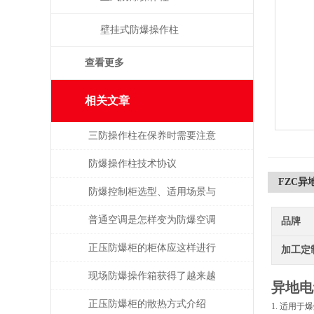
壁挂式防爆操作柱
查看更多
相关文章
三防操作柱在保养时需要注意
的事项
防爆操作柱技术协议
FZC
防爆控制柜选型、适用场景与
定制要点说明
普通空调是怎样变为防爆空调
品牌
的？
正压防爆柜的柜体应这样进行
加工定
安装与维护
现场防爆操作箱获得了越来越
异地电
广泛的应用
正压防爆柜的散热方式介绍
1. 适用于