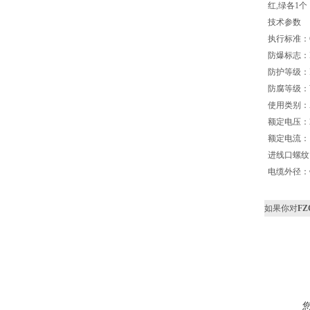
红,绿各1
技术参数
执行标准：GB38
防爆标志：Ex
防护等级：I
防腐等级：
使用类别：AC
额定电压：2
额定电流：1
进线口螺纹
电缆外径：Φ
如果你对
F