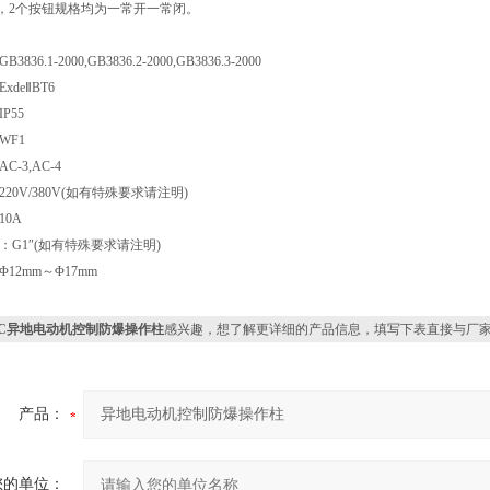
个，2个按钮规格均为一常开一常闭。
36.1-2000,GB3836.2-2000,GB3836.3-2000
deⅡBT6
P55
WF1
-3,AC-4
20V/380V(如有特殊要求请注明)
0A
：G1″(如有特殊要求请注明)
12mm～Φ17mm
ZC异地电动机控制防爆操作柱
感兴趣，想了解更详细的产品信息，填写下表直接与厂
产品：
您的单位：