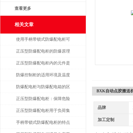
查看更多
相关文章
使用手柄带锁式防爆配电柜可
保障安全，提高效率
正压型防爆配电柜的防爆原理
是什么
正压型防爆配电柜内的元件是
如何安装的
防爆控制柜的适用环境及温度
要求
防爆配电柜与防爆配电箱的区
BXK自动点胶搬送
别在那？
正压型防爆配电柜：保障危险
品牌
场所电气安全的利器
正压型防爆配电柜用于负荷集
加工定制
中、回路较多的场合
手柄带锁式防爆配电柜的特点