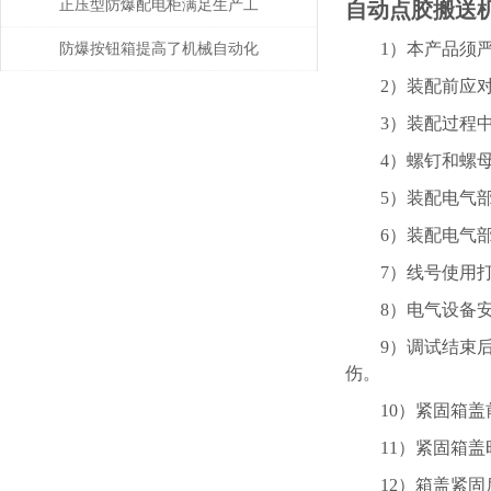
和要求说明
正压型防爆配电柜满足生产工
自动点胶搬送
艺所需
1）本产品须严格按照
防爆按钮箱提高了机械自动化
2）装配前应对
程度
3）装配过程中
4）螺钉和螺母
5）装配电气部件
6）装配电气部
7）线号使用打
8）电气设备安
9）调试结束后紧
伤。
10）紧固箱盖前，
11）紧固箱盖时
12）箱盖紧固后