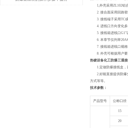
1,外壳采用ZL102
了解一下
2. 接合面采用回路密
3. 接线端子采用TC
4. 进线口方向变化多
5. 接线箱进线口G1
6. 本章节仅列举20
7. 接线箱进线口规格
8. 外壳可根据用户要
热镀设备化工防爆三通接
1.定做防爆接线盒，首先要
2.好能直接提供防爆
方式等等。
技术参数：
产品型号
公称口径
15
20