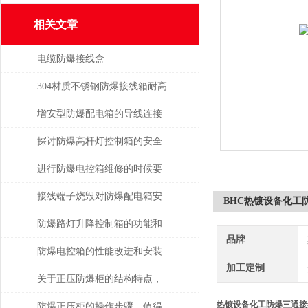
相关文章
电缆防爆接线盒
304材质不锈钢防爆接线箱耐高
温多少
增安型防爆配电箱的导线连接
探讨防爆高杆灯控制箱的安全
性与实用性
进行防爆电控箱维修的时候要
注意什么呢?
接线端子烧毁对防爆配电箱安
BHC热镀设备化工
全有何影响？
防爆路灯升降控制箱的功能和
品牌
优势解析
防爆电控箱的性能改进和安装
加工定制
介绍
关于正压防爆柜的结构特点，
热镀设备化工防爆三通接
你了解多少呢？
防爆正压柜的操作步骤，值得