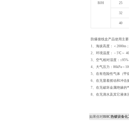
BJH
25
32
40
防爆接线盒产品使用主要参
1、海拔高度：＜2000m
2、环境温度：－5℃～ 4
3、空气相对湿度：≤95%
4、大气压力：86kPa～106
5、在有危险性气体（甲
6、在无显着摇动和冲击
7、在无破坏金属绝缘的
8、在无滴水及其它液体
如果你对
BHC热镀设备