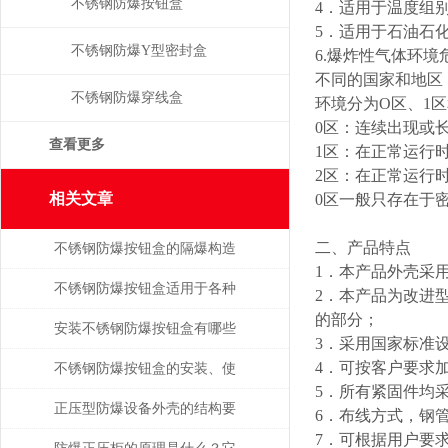
不锈钢防爆按钮盒
4．适用于温度组别
5．适用于石油石
不锈钢防爆Y型密封盒
6.爆炸性气体环
不同的国家和地区
不锈钢防爆穿线盒
环境分为O区、1区
0区：连续出现或
查看更多
1区：在正常运行
2区：在正常运行
相关文章
0区一般只存在于
二、产品特点
不锈钢防爆按钮盒的隔爆构造
1．本产品外壳采
与危化工况应用技术探析
不锈钢防爆按钮盒适用于各种
2．本产品为改进
的部分；
易燃易爆环境
安装不锈钢防爆按钮盒有哪些
3．采用国家标准
4．可按客户要求
操作？
不锈钢防爆按钮盒的安装、使
5．所有紧固件均
用与维修
正压型防爆设备外壳的结构要
6．布线方式，钢
7．可根据用户要
求