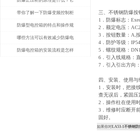
防爆正压柜的原理是什么？它
三、不锈钢防爆按
具备哪些优点？
带你了解一下防爆变频控制柜
1．防爆标志：ExedII
的常用散热方式有哪些！
防爆型电控箱的特点和操作规
2．额定电压：AC22
3．按钮数量：A,
程
哪些方法可以有效减少防爆电
4．防护等级：IP54/
5．螺纹规格：DN15-
控箱的故障呢？
防爆电控箱的安装流程是怎样
6．引入线规格：直径
的？一文带你学会
7．引入引出方向
四、安装、使用
1．安装时，把接
查无误后，紧固压
2．操作柱在使用
3．维修时应断开
固好。
如果你对
LA53-1不锈钢