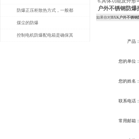
6.具体功能及外
户外不锈钢防爆
及时会出现哪些不良现象？
防爆正压柜散热方式，一般都
如果你对
BXK户外不锈钢
采用哪几种？
煤尘的防爆
控制电机防爆配电箱是确保其
产品
安全可靠地运行的关键
您的单位
您的姓名
联系电话
常用邮箱