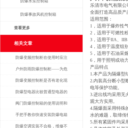
防爆水泵控制箱
乐清市电气有限公
全面打造高品质产
防爆事故风机控制箱
适用范围：
1，适用于爆炸性气
查看更多
2，适用于可燃性粉
3，适用于IIA、I
相关文章
4，适用于温度组别
5，适用于石油采
防爆变频控制柜在使用时应注
6，用于照明或动
产品特点
意以下事项
户外防雨防爆控制柜——为危
1.本产品为隔爆
险环境打造的电气控制解决方
防爆变频控制柜是否有老化现
2.内装高分断小
电等保护功能。
案
象？从这几点着手观察
防爆型电器比较普通型电器的
3.进出线均采用
观大方实用。
优势
阀门防爆控制箱的使用说明和
4.隔爆面采用特殊
选型指南
手把手教你快速安装防爆电箱
水的难题，取缔传
5.所有紧固件均采
防爆空调安装不合格，维修不