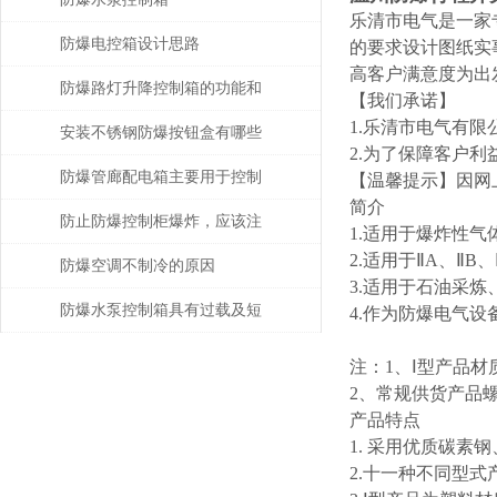
乐清市电气是一家
防爆电控箱设计思路
的要求设计图纸实
高客户满意度为出
防爆路灯升降控制箱的功能和
【我们承诺】
1.乐清市电气有
优势解析
安装不锈钢防爆按钮盒有哪些
2.为了保障客户利
操作？
防爆管廊配电箱主要用于控制
【温馨提示】因网
简介
和分配管廊内的电力资源
防止防爆控制柜爆炸，应该注
1.适用于爆炸性气
2.适用于ⅡA、Ⅱ
意什么？如何选择？
防爆空调不制冷的原因
3.适用于石油采
防爆水泵控制箱具有过载及短
4.作为防爆电气
路保护功能
注：1、Ⅰ型产品
2、常规供货产品
产品特点
1. 采用优质碳素
2.十一种不同型