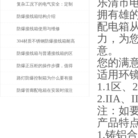
乐清市
与产品性能解读
复杂工况下的电气安全：定制
拥有雄
防爆接线箱优质厂家的解决方
防爆接线箱结构介绍
配电箱
案
防爆接线箱使用与维修
力，为
304材质不锈钢防爆接线箱耐高
意。
温多少
防爆接线箱与普通接线箱的区
您的满
别在哪?
防爆正压柜的操作步骤，值得
适用环
了解一下
路灯防爆控制箱为什么要有接
1.1区
触器
防爆管廊配电箱在安装时须注
2.IIA
意以下事项
注：如要
产品特
1.铸铝