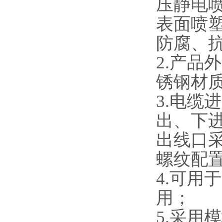
压静电
表面喷
防腐、
2.产
锈钢材
3.电
出、下
出线口
螺纹配
4.可用
用；
5.采