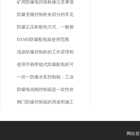
用方法
矿用防爆电控箱检修注意事项
防爆变频控制柜各部分的常见
故障及主要原因
防爆正压柜散热方式，一般都
采用哪几种？
BXMD防爆配电箱使用范围
浅谈防爆控制柜的工作原理和
优点
使用手柄带锁式防爆配电柜可
保障安全，提高效率
一控一防爆水泵控制箱：工业
安全的智能守护者
防爆电动阀控制箱是一款性价
比高的产品
阀门防爆控制箱的用途和施工
注意事项
网站首