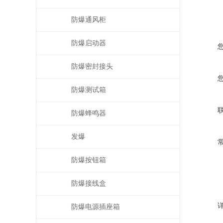
防爆通风柜
防爆启动器
防爆密封接头
防爆测试箱
防爆蜂鸣器
发爆
防爆按钮箱
防爆接线盒
防爆电源插座箱