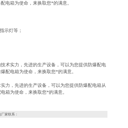
爆配电箱为使命，来换取您*的满意。
指示灯等；
技术实力，先进的生产设备，可以为您提供防爆配电
的防爆配电箱为使命，来换取您*的满意。
术实力，先进的生产设备，可以为您提供防爆配电箱从
配电箱为使命，来换取您*的满意。
与厂家联系：