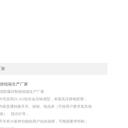
厂家
按钮箱生产厂家
清防爆控制按钮箱生产厂家
.外壳采用ZL102铝合金压铸成型，表面高压静电喷塑；
.内装普通转换开关、按钮、电流表（可按用户要求装其他
表）、指示灯等；
.开关有30多种功能由用户自由选择，可根据要求特制；