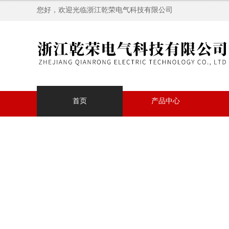
您好，欢迎光临浙江乾荣电气科技有限公司
首页
产品中心