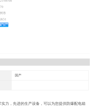
25-06-08
70
州市
XK51
国产
术实力，先进的生产设备，可以为您提供防爆配电箱