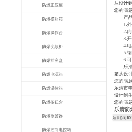
从设计
防爆正压柜
您的满
产品
防爆模块箱
1.外壳
2.内
防爆操作台
3.开
4.电
防爆变频柜
5.钢
6.可
防爆插座盒
乐清市
箱从设
防爆电源箱
您的满
乐清市
防爆温控箱
设计到
您的
防爆按钮盒
乐清防
防爆报警器
如果你对
B
防爆控制电控箱