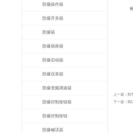
防爆操作箱
防爆开关箱
防爆箱
防爆插座箱
防爆启动箱
防爆仪表箱
防爆变频调速箱
上一篇：
B
防爆控制按钮箱
下一篇：
B
防爆控制按钮
防爆喊话器