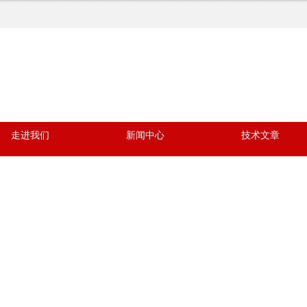
走进我们
新闻中心
技术文章