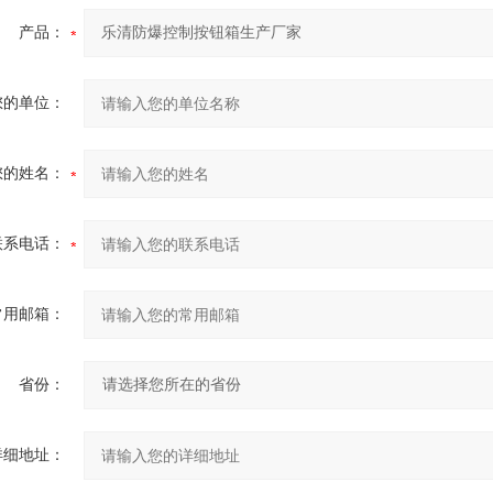
产品：
您的单位：
您的姓名：
联系电话：
常用邮箱：
省份：
详细地址：