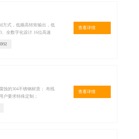
控制方式，低频高转矩输出，低
查看详情
3、全数字化设计.16位高速
就地控制操作面板，控制可靠方
D52
蚀的304不锈钢材质； 布线
查看详情
据用户要求特殊定制；