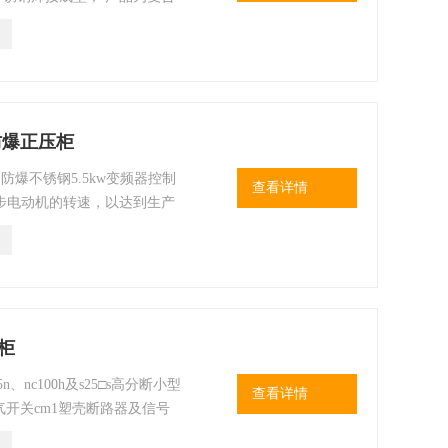
增安型结构；
防爆正压柜
防爆不锈钢5.5kw变频器控制
查看详情
步电动机的转速，以达到生产
30%～60%，也可作为电动
等控制电路组成闭环调速系统
柜
nc100h及s25□s高分断小型
查看详情
空气开关cm1塑壳断路器及信号
模块结构，各种回路可以自由