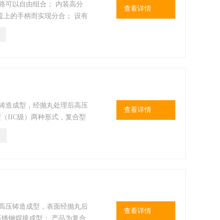
路可以自由组合； 内装高分
查看详情
盖上的手柄而实现分合； 设有
金铸造成型，经抛丸处理后高压
查看详情
型（IIC级）两种形式，复合型
装指示灯、按钮、转换开关、电
装其他仪表；
金高压铸造成型，表面经抛丸后
查看详情
4不锈钢焊接成型； 产品为复合