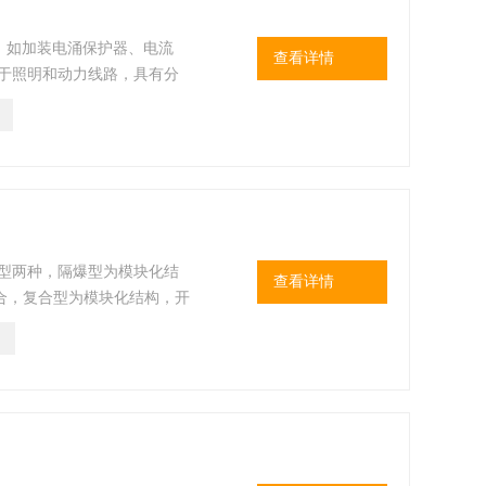
制，如加装电涌保护器、电流
查看详情
用于照明和动力线路，具有分
或电缆布线均可.
合型两种，隔爆型为模块化结
查看详情
合，复合型为模块化结构，开
户要，对各回路进行自由组