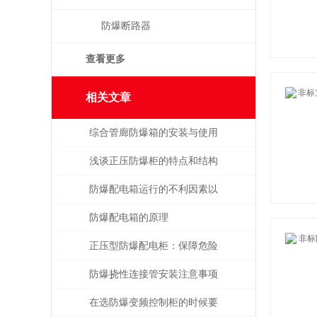
防爆断路器
查看更多
相关文章
综合管廊防爆箱的安装与使用
规范
浅谈正压防爆柜的特点和结构
形式
防爆配电箱运行的不利因素以
及应对策略
防爆配电箱的原理
正压型防爆配电柜：保障危险
场所电气安全的利器
防爆挠性连接管安装注意事项
在选防爆变频控制柜的时候要