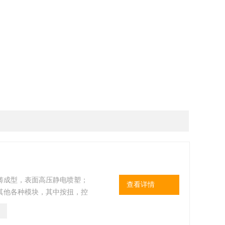
铸成型，表面高压静电喷塑；
查看详情
其他各种模块，其中按扭，控
制箱内装元件可根据用户要求