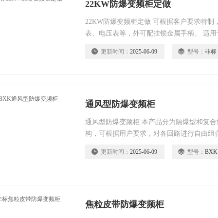
22KW防爆变频柜定做
22KW防爆变频柜定做 可根据客户要求特
表、电压表等，外可配挂锁金属手柄。 适
断、过载、失压保护和短路自动切断功能钢管
更新时间：
2025-06-09
型号：
非标
通风型防爆变频柜
通风型防爆变频柜 本产品分为隔爆型和复
构，可根据用户要求，对各回路进行自由组
关腔为隔爆型，接线腔为增安型，可根据用
更新时间：
2025-06-09
型号：
BXK
合；
焦粒皮带防爆变频柜