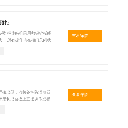
频柜
参数 柜体结构采用敷铝锌板经
查看详情
成； 所有操作均在柜门关闭状
侵入；
板焊接成型，内装各种防爆电器
查看详情
要求定制成面板上直接操作或者
的各种参数进行计量和检测，通
M
4、 可满足大电流的防爆（电