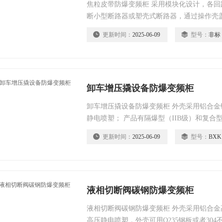
焦粒皮带防爆变频柜 采用模块化设计，各回
断小型断路器或塑壳式断路器，通过操作壳
接通指示信号灯；
更新时间：
2025-06-09
型号：
非标
卸车增压撬设备防爆变频柜
卸车增压撬设备防爆变频柜 外壳采用铝合
静电喷塑； 产品有隔爆型（IIB级）和复合
产品由增安型外壳内装防爆元件组成； 内
更新时间：
2025-06-09
型号：
BXK
流表、电压表、电位器等，可按用户要求配
液相切断阀碳钢防爆变频柜
液相切断阀碳钢防爆变频柜 外壳采用铝合
高压静电喷塑，外壳可用Q235钢板或者30