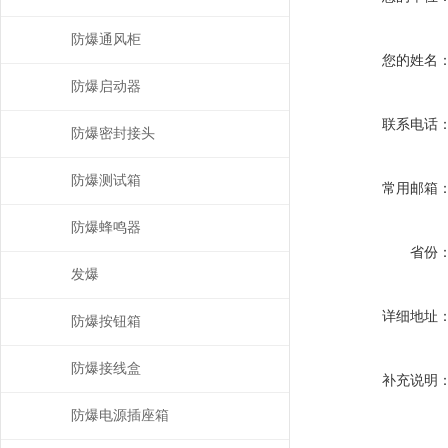
防爆通风柜
您的姓名
防爆启动器
联系电话
防爆密封接头
防爆测试箱
常用邮箱
防爆蜂鸣器
省份
发爆
详细地址
防爆按钮箱
防爆接线盒
补充说明
防爆电源插座箱