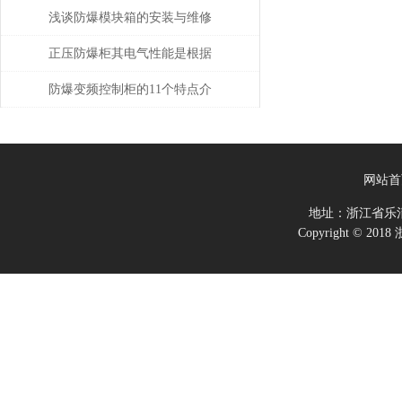
制箱的性能特点
浅谈防爆模块箱的安装与维修
正压防爆柜其电气性能是根据
必要的控制要求设计的
防爆变频控制柜的11个特点介
绍
网站首
地址：浙江省乐
Copyright ©