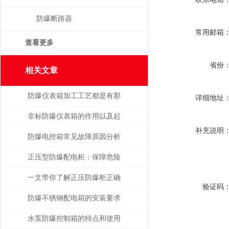
防爆断路器
常用邮箱
查看更多
省份
相关文章
防爆仪表箱加工工艺都是有那
详细地址
些
非标防爆仪表箱的作用以及起
补充说明
到的保护作用
防爆电控箱常见故障原因分析
及解决方法！
正压型防爆配电柜：保障危险
场所电气安全的利器
一文带你了解正压防爆柜正确
验证码
操作使用步骤
防爆不锈钢配电箱的安装要求
和使用注意事项
水泵防爆控制箱的特点和使用