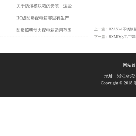
维修
关于防爆模块箱的安装，这些
内容你一定要知道
IIC级防爆配电箱哪里有生产
上一篇：
BZA53-1不
防爆照明动力配电箱适用范围
下一篇：
BXMD化工厂/
及说明书
网站首
地址：浙江省乐
Copyright ©