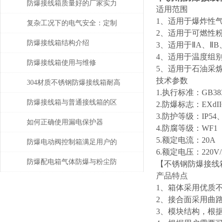
购指南
防爆接线箱质量好的厂家实力
适用范围
1、适用于爆炸性气
与产品性能解读
复杂工况下的电气安全：定制
2、适用于可燃性粉
防爆接线箱优质厂家的解决方
防爆接线箱结构介绍
3、适用于ⅡA、Ⅱ
4、适用于温度组别
案
防爆接线箱使用与维修
5、适用于石油采
技术参数
304材质不锈钢防爆接线箱耐高
1.执行标准：GB3836-
温多少
防爆接线箱与普通接线箱的区
2.防爆标志：EXdIICT
3.防护等级：IP54、
别在哪?
如何正确使用漏电保护器
4.防腐等级：WF1
5.额定电流：20A
防爆电动阀控制箱满足用户的
6.额定电压：220V/3
技术要求
防爆配电箱气体防爆与粉尘防
【不锈钢防爆接线
产品特点
爆的差别
1、箱体采用优质
2、接合面采用曲
3、模块结构，根