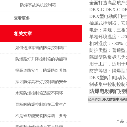
全面打造高品质产
防爆事故风机控制箱
DKX-G DKX-C DK
DKX型电动阀门
查看更多
抽屈式控制器，安
电源：常规，三相38
相关文章
单相环境温度：-20
相对湿度：≤80%
如何选择靠谱的防爆控制箱厂
防护类型：普通型
隔爆型防爆标志为dI
家？
防爆路灯升降控制箱的功能和
用于工厂，适用于环境
优势解析
提高道路安全：防爆路灯升降
防护等级：隔爆型防
DKX型阀门电动
控制箱的重要作用
探讨防爆高杆灯控制箱的安全
制或集中控制控制
防爆电动阀门控
性与实用性
水泵防爆控制箱适应不同环
如果你对
DKX防爆电动阀
境，保障安全运行
盲板阀防爆控制箱在工业生产
中具有很多的优势
不是谁都能安装防爆箱，要专
产品
业人士才行