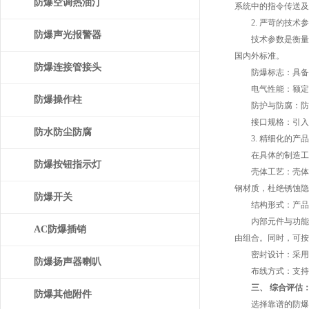
防爆空调热油汀
系统中的指令传送及
2. 严苛的技术参
防爆声光报警器
技术参数是衡量防爆性能
国内外标准。
防爆连接管接头
防爆标志：具备Exde
电气性能：额定电压覆
防爆操作柱
防护与防腐：防护等
接口规格：引入口规
防水防尘防腐
3. 精细化的产品
在具体的制造工艺与
防爆按钮指示灯
壳体工艺：壳体采
钢材质，杜绝锈蚀隐
防爆开关
结构形式：产品提
内部元件与功能：
AC防爆插销
由组合。同时，可按
密封设计：采用曲
防爆扬声器喇叭
布线方式：支持钢
三、 综合评估
防爆其他附件
选择靠谱的防爆控