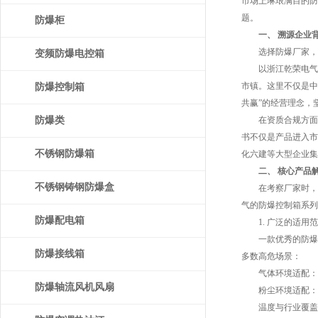
市场上琳琅满目的防
题。
防爆柜
一、 溯源企业
选择防爆厂家，首要
变频防爆电控箱
以浙江乾荣电气为例
市镇。这里不仅是中
防爆控制箱
共赢”的经营理念，
防爆类
在资质合规方面，
书不仅是产品进入市
不锈钢防爆箱
化六建等大型企业集
二、 核心产品
不锈钢铸钢防爆盒
在考察厂家时，产
气的防爆控制箱系列
防爆配电箱
1. 广泛的适用范
一款优秀的防爆控
防爆接线箱
多数高危场景：
气体环境适配：适用
防爆轴流风机风扇
粉尘环境适配：针对
温度与行业覆盖：适