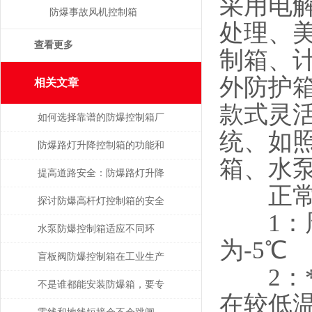
采用电
防爆事故风机控制箱
处理、
查看更多
制箱、
外防护
相关文章
款式灵
如何选择靠谱的防爆控制箱厂
统、如
家？
防爆路灯升降控制箱的功能和
箱、水
优势解析
提高道路安全：防爆路灯升降
正常
控制箱的重要作用
探讨防爆高杆灯控制箱的安全
1：周
性与实用性
水泵防爆控制箱适应不同环
为-5℃
境，保障安全运行
盲板阀防爆控制箱在工业生产
2：**
中具有很多的优势
不是谁都能安装防爆箱，要专
在较低
业人士才行