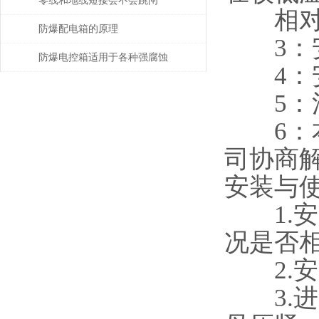
零线和地线短接会不会跳闸
相对湿
防爆配电箱的原理
3：安
防爆电控箱适用于各种强腐蚀
4：安
爆炸环境
5：污
6：本
司协商
安装与
1.安
况是否
2.安
3.进