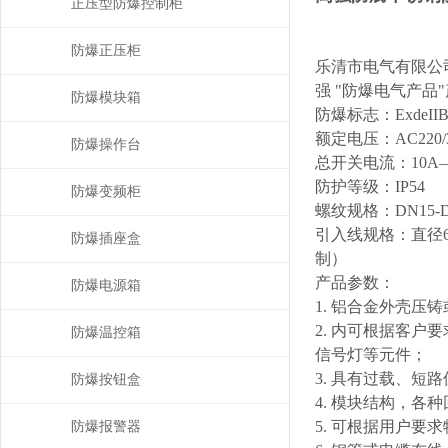
正压型防爆控制柜
防爆正压柜
乐清市电气有限公
强 "防爆电气产
防爆模块箱
防爆标志：
ExdeII
额定电压：
AC220/
防爆操作台
总开关电流：
10A
防护等级：
IP54
防爆变频柜
螺纹规格：
DN15-D
引入线规格：直径
防爆插座盒
制）
产品参数：
防爆电源箱
1.
铝合金外壳压铸
2.
内可根据客户要
防爆温控箱
信号灯等元件；
3.
具有过载、短路
防爆按钮盒
4.
模块结构，各种
5. 可根据用户
防爆报警器