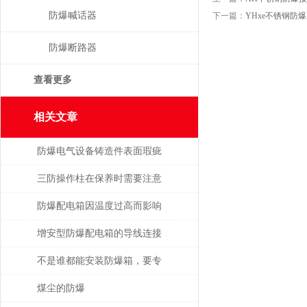
防爆喊话器
下一篇：
YHxe不锈钢防
防爆断路器
查看更多
相关文章
防爆电气设备铸造件表面瑕疵
修复
三防操作柱在保养时需要注意
的事项
防爆配电箱因温度过高而影响
使用寿命
增安型防爆配电箱的导线连接
不是谁都能安装防爆箱，要专
业人士才行
煤尘的防爆