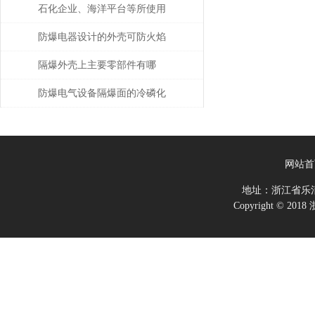
石化企业、海洋平台等所使用
的防爆电气设备注意事项
防爆电器设计的外壳可防火焰
隔爆外壳上主要零部件有哪
些？分别有什么要求？
防爆电气设备隔爆面的冷磷化
处理
网站首
地址：浙江省乐
Copyright ©