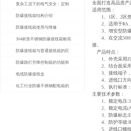
全面打造高品质产
与产品性能解读
复杂工况下的电气安全：定制
适用范围：
防爆接线箱优质厂家的解决方
防爆接线箱结构介绍
1、1区、2区
2、适用于ⅡA、
案
防爆接线箱使用与维修
3、增安型防爆
4、在交流50H
304材质不锈钢防爆接线箱耐高
接。
温多少
防爆接线箱与普通接线箱的区
产品特点：
1、外壳采用ZL
别在哪?
防爆路灯升降控制箱的功能和
2、结合面采用
3、接线端子，
优势解析
电缆防爆接线盒
4、进线口方向变
化工行业防爆不锈钢配电箱的
5、执行标准：GB 3
主要技术参数：
安装实践
1、额定电压:38
2、额定电流(A):
3、防爆标志:ExdⅡBT
4、防护等级:IP54
5、进线口螺纹(G″):1/