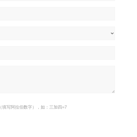
（填写阿拉伯数字），如：三加四=7