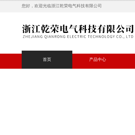
您好，欢迎光临浙江乾荣电气科技有限公司
首页
产品中心