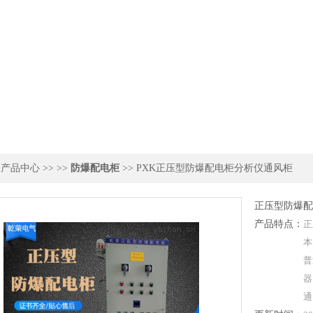
>
产品中心
>> >>
防爆配电柜
>> PXK正压型防爆配电柜分析仪通风柜
正压型防爆配
产品特点：
正
本
普
器
通