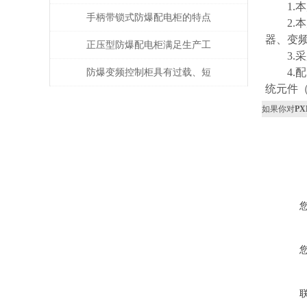
1.本
中、回路较多的场合
手柄带锁式防爆配电柜的特点
2.本
器、变
和要求说明
正压型防爆配电柜满足生产工
3.采
艺所需
4.配
防爆变频控制柜具有过载、短
统元件
路、缺相保护等功能
如果你对
P