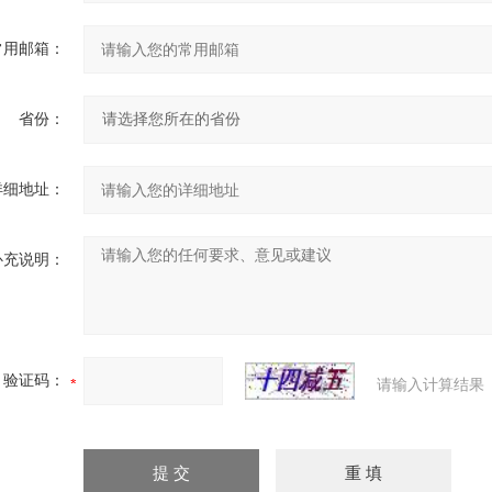
常用邮箱：
省份：
详细地址：
补充说明：
验证码：
请输入计算结果