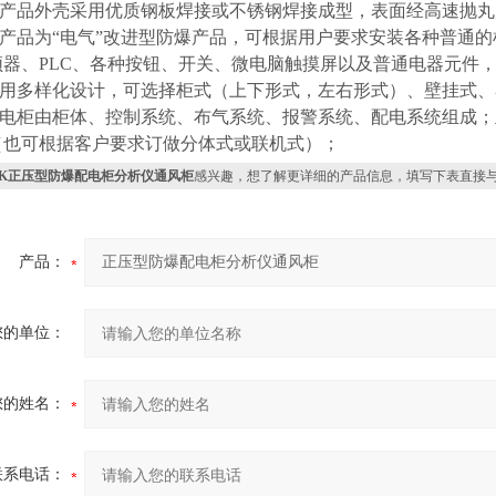
产品外壳采用优质钢板焊接或不锈钢焊接成型，表面经高速抛丸
产品为“电气”改进型防爆产品，可根据用户要求安装各种普通的
频器、PLC、各种按钮、开关、微电脑触摸屏以及普通电器元件
用多样化设计，可选择柜式（上下形式，左右形式）、壁挂式、
电柜由柜体、控制系统、布气系统、报警系统、配电系统组成；
（也可根据客户要求订做分体式或联机式）；
XK正压型防爆配电柜分析仪通风柜
感兴趣，想了解更详细的产品信息，填写下表直接
产品：
您的单位：
您的姓名：
联系电话：