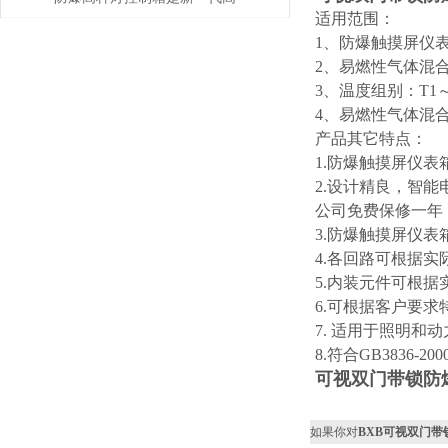
适用范围：
科技产品
1、防爆触摸屏仪
2、易燃性气体混合
3、温度组别：T1～T6
4、易燃性气体混合
产品其它特点：
1.防爆触摸屏仪
2.设计精良，智
公司免费保修一年
3.防爆触摸屏仪
4.各回路可根据
5.内装元件可根据
6.可根据客户要
7. 适用于照明
8.符合GB3836-20
可视双门带锁防
如果你对
BXB可视双门带