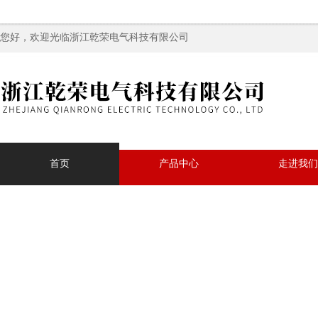
您好，欢迎光临浙江乾荣电气科技有限公司
首页
产品中心
走进我们