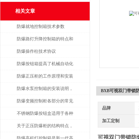
相关文章
防爆就地控制箱技术参数
防爆路灯升降控制箱的特点和
技术参数
防爆操作柱技术协议
防爆按钮箱提高了机械自动化
程度
防爆正压柜的工作原理和安装
防爆水泵控制箱的安装说明，
BXB可视双门带锁
知道的人少之又少！
防爆变频控制柜各部分的常见
品牌
故障及主要原因
不锈钢防爆按钮盒适用于各种
加工定制
易燃易爆环境
关于正压防爆柜的结构特点，
可视双门带锁防
你了解多少呢？
防爆高杆灯控制箱是新一代高