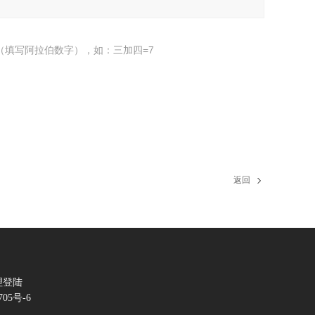
（填写阿拉伯数字），如：三加四=7
返回
理登陆
705号-6