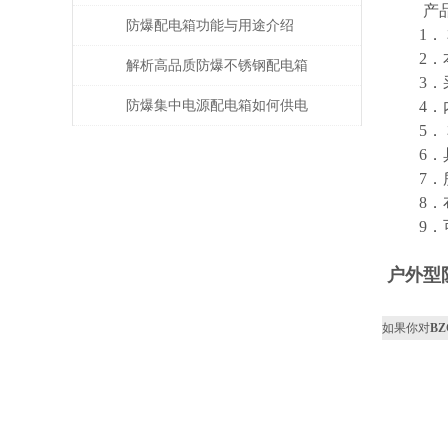
产
小，安装方便等特点
防爆配电箱功能与用途介绍
1． 
2．本
解析高品质防爆不锈钢配电箱
3．采
的技术与应用
防爆集中电源配电箱如何供电
4．内
5． 
6．具
7．所
8．布
9．可
户外型
如果你对
B