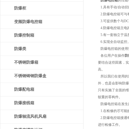
防爆电控箱
的性能
1.具有手动/自动
防爆柜
2.防爆电控箱可与
3.可提供数个与D
变频防爆电控箱
4.防爆电控箱主电
5.有一套独立于温
防爆控制箱
6.实现全自动监控
防爆类
防爆电控箱的使用
各位用户在操作
防
不锈钢防爆箱
要结合这些因素，实
高。
不锈钢铸钢防爆盒
所以我们在使用的
外，也是会影响防爆
防爆配电箱
只有实施了全面的维
较重的零构件。
防爆接线箱
防爆电控箱在发生
1.在检修的尽可能
防爆轴流风机风扇
2.防爆电控箱接通
进行检修工作。