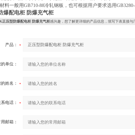
板材料一般用GB710-88冷轧钢板，也可根据用户要求选用GB3280
防爆配电柜 防爆充气柜
XK正压型防爆配电柜 防爆充气柜
感兴趣，想了解更详细的产品信息，填写下表直接与
产品：
您的单位：
您的姓名：
联系电话：
常用邮箱：