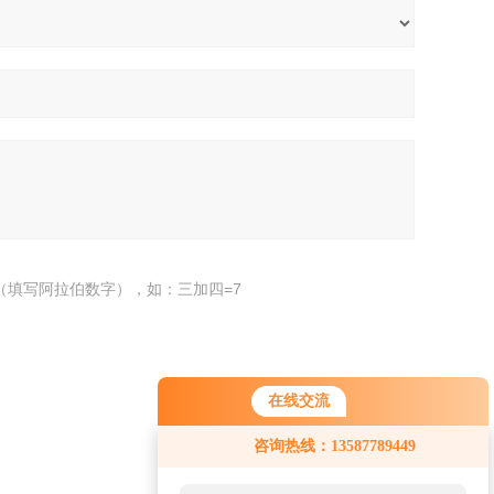
（填写阿拉伯数字），如：三加四=7
在线交流
咨询热线：13587789449
返回