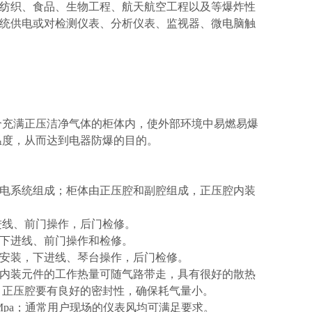
、纺织、食品、生物工程、航天航空工程以及等爆炸性
电系统供电或对检测仪表、分析仪表、监视器、微电脑触
个充满正压洁净气体的柜体内，使外部环境中易燃易爆
温度，从而达到电器防爆的目的。
配电系统组成；柜体由正压腔和副腔组成，正压腔内装
进线、前门操作，后门检修。
，下进线、前门操作和检修。
式安装，下进线、琴台操作，后门检修。
腔内装元件的工作热量可随气路带走，具有很好的散热
，正压腔要有良好的密封性，确保耗气量小。
8Mpa；通常用户现场的仪表风均可满足要求。