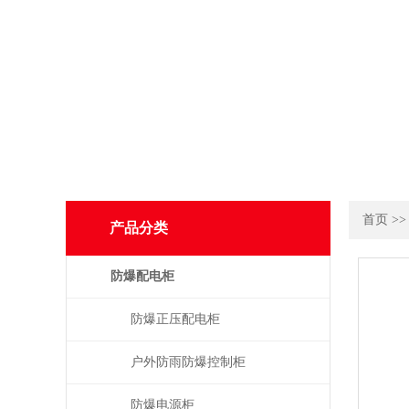
首页
>
产品分类
防爆配电柜
防爆正压配电柜
户外防雨防爆控制柜
防爆电源柜