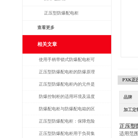
正压型防爆配电柜
查看更多
相关文章
使用手柄带锁式防爆配电柜可
保障安全，提高效率
正压型防爆配电柜的防爆原理
PXK正
是什么
正压型防爆配电柜内的元件是
如何安装的
防爆控制柜的适用环境及温度
品牌
要求
防爆配电柜与防爆配电箱的区
加工定
别在那？
正压型防爆配电柜：保障危险
正压型
场所电气安全的利器
适用范
正压型防爆配电柜用于负荷集