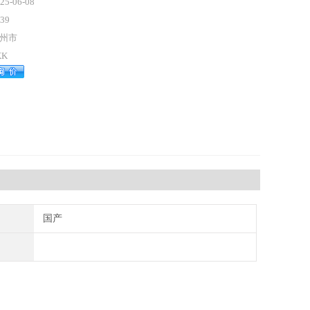
25-06-08
39
州市
XK
国产