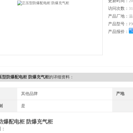
更新时间：
20
访问次数：
31
产品厂地：
温
产品型号：
P
产品报价：
压型防爆配电柜 防爆充气柜
的详细资料：
其他品牌
产地
制
是
防爆配电柜 防爆充气柜
围：