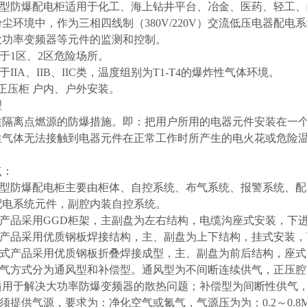
正压型防爆配电柜适用于化工、海上钻井平台、冶金、医药、轻工
尘环境中，作为三相四线制（380V/220V）交流低压电器配
大功率变频器等元件的监测和控制。
用于1区、2区危险场所。
用于IIA、IIB、IIC类，温度组别为T1-T4的爆炸性气体环境。
正压柜 户内、户外安装。
理
质隔离点燃源的防爆措施。即：把用户所用的电器元件安装在一
性气体无法接触到电器元件在正常工作时所产生的电火花或危险
点：
正压型防爆配电柜主要由柜体、自控系统、布气系统、报警系统、
配电系统元件，副腔内装自控系统。
柜式产品采用GGD柜架，主副盘为左右结构，电缆沟座式安装，下
箱式产品采用优质钢板焊接结构，主、副盘为上下结构，挂式安装
琴台式产品采用优质钢板折叠焊接成型，主、副盘为前后结构，座
按进气方式分为通风型和补偿型。通风型为不间断连续供气，正压
适用于解决大功率防爆变频器的散热问题；补偿型为间断性供气
户须提供气源，要求为：净化空气或氮气，气源压为为：0.2～0.