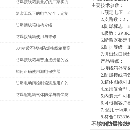
购指南
防爆接线箱质量好的厂家实力
主要技术参数：
1.额定电压：220
与产品性能解读
复杂工况下的电气安全：定制
2.支路数：2，3
防爆接线箱优质厂家的解决方
防爆接线箱结构介绍
3.防爆标志：Exed II
4.极数：2P,3P,3
案
防爆接线箱使用与维修
5.断路器整定电流：1
6.防护等级：IP
304材质不锈钢防爆接线箱耐高
7.进出线口螺纹：G1
温多少
防爆接线箱与普通接线箱的区
产品特点：
1.接线箱外壳采
别在哪?
如何正确使用漏电保护器
2.防爆接线箱设
3.箱体图纸可由
防爆电动阀控制箱满足用户的
4.采用复合型，
技术要求
防爆配电箱气体防爆与粉尘防
5.内装元件可根
6.可根据客户要
爆的差别
7. 适用于照明
8.符合GB3836-2
不锈钢防爆接线