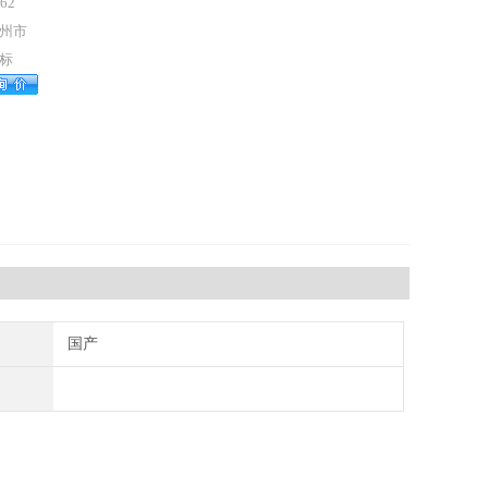
62
州市
标
国产