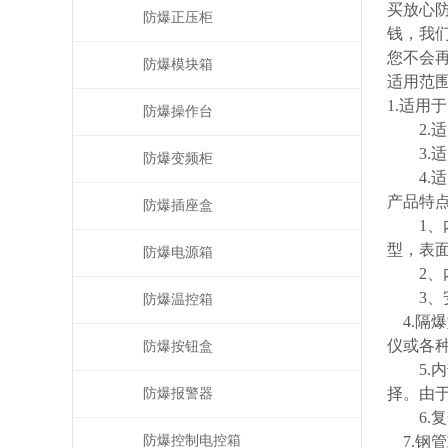
买放心
防爆正压柜
钱，我
您不会
防爆模块箱
适用范
1.适用
防爆操作台
2.适用
3.适用
防爆变频柜
4.适
产品特
防爆插座盒
1、内
型，表
防爆电源箱
2、内
3、安
防爆温控箱
4.隔爆
仪或各
防爆按钮盒
5.内
择。由
防爆报警器
6.复
防爆控制电控箱
7.钢