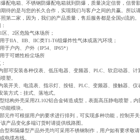
防爆配电箱、不锈钢防爆配电箱就到防爆，质量决定信誉，信誉
们期待的是与您的长久合作，实现我们与客户之间的共赢。所以
再照第二家，因为，我们的产品质量，售后服务都是全国yi流的。
围：
于1区、2区危险气体场所；
于IIA、IIB、IIC类T1-T6组爆炸性气体或蒸汽环境；
于户内、户外（IP54、IP65*）
用于可燃性粉尘场所
点：
部可安装各种仪表、低压电器、变频器、PLC、软启动器、计
面喷塑。
装开关、电流表、指示灯、按钮、PLC、变频器、接触器、仪
装方式：挂式、落地式。
型结构外壳采用ZL102铝合金铸造成型，表面高压静电喷塑，
种功能模块。
部元件可根据用户的要求进行排列，可实现多种功能，控制开关
于该产品变化多端订货时请提供线路图。
合型和隔爆型产品外壳均可采用不锈钢制作，用户如有要求敬请
管或电缆布线。