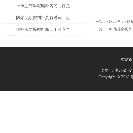
的常用散热方式有哪些！
正压型防爆配电柜内的元件是
如何安装的
防爆变频控制柜具有过载、短
上一篇：
BJX八进八出防
路、缺相保护等功能
下一篇：
BHC防爆穿线盒G
插板阀防爆控制箱：工业安全
的关键守护者
网站首
地址：浙江省乐
Copyright ©