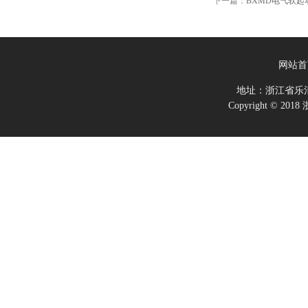
下一篇：
BXMD电气软
网站首
地址：浙江省乐
Copyright ©