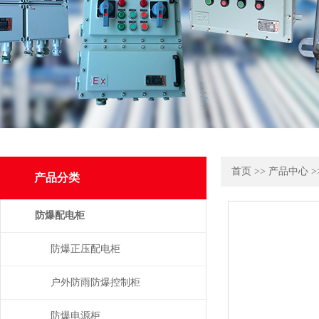
首页
>>
产品中心
>
产品分类
防爆配电柜
防爆正压配电柜
户外防雨防爆控制柜
防爆电源柜