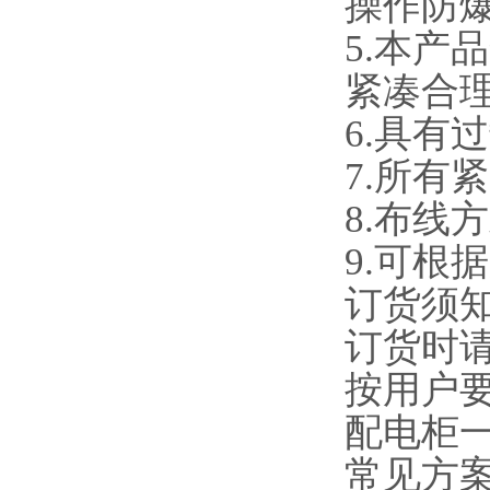
操作防
5.本
紧凑合
6.具有
7.所有
8.布线
9.可根
订货须
订货时
按用户
配电柜
常见方