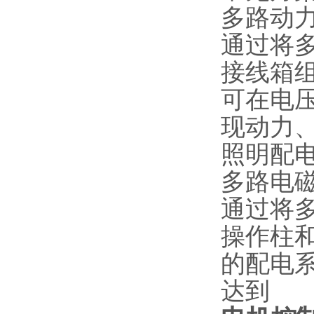
多路动
通过将
接线箱
可在电压
现动力
照明配
多路电
通过将
操作柱和
的配电
达到