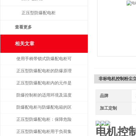
正压型防爆配电柜
查看更多
相关文章
使用手柄带锁式防爆配电柜可
保障安全，提高效率
正压型防爆配电柜的防爆原理
非标电机控制粉尘
是什么
正压型防爆配电柜内的元件是
如何安装的
防爆控制柜的适用环境及温度
品牌
要求
防爆配电柜与防爆配电箱的区
加工定制
别在那？
正压型防爆配电柜：保障危险
电机控
场所电气安全的利器
正压型防爆配电柜用于负荷集