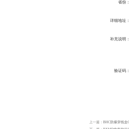
省份
详细地址
补充说明
验证码
上一篇：
BHC防爆穿线盒G