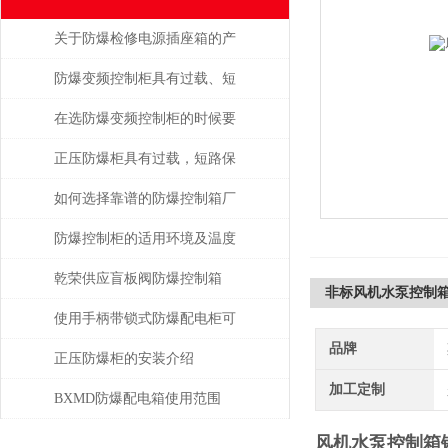
关于防爆检修电源插座箱的产
品特点
防爆变频控制柜具有过载、短
路、缺相保护等功能
在选防爆变频控制柜的时候要
记住的3大原则
正压防爆柜具有过载，短路保
护功能
如何选择靠谱的防爆控制箱厂
家？
防爆控制柜的适用环境及温度
要求
乾荣供应盲板阀防爆控制箱
非标风机水泵控制
使用手柄带锁式防爆配电柜可
品牌
保障安全，提高效率
正压防爆柜的安装介绍
加工定制
BXMD防爆配电箱使用范围
风机水泵控制箱