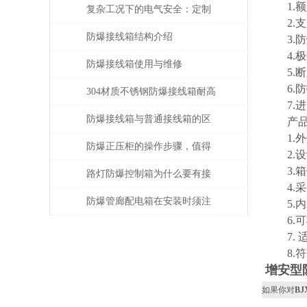
1.额定
与产品性能解读
复杂工况下的电气安全：定制
2.支路
防爆接线箱优质厂家的解决方
防爆接线箱结构介绍
3.防爆标志
4.极数：
案
防爆接线箱使用与维修
5.断路器
6.防护
304材质不锈钢防爆接线箱耐高
7.进出线
温多少
防爆接线箱与普通接线箱的区
产品
1.外
别在哪?
防爆正压柜的操作步骤，值得
2.设
3.箱
了解一下
路灯防爆控制箱为什么要有接
4.采
触器
防爆管廊配电箱在安装时须注
5.内装
6.可
意以下事项
7. 
8.符合G
增安型
如果你对
B