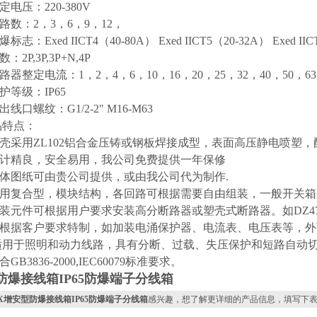
电压：220-380V
数：2，3，6，9，12，
：Exed IICT4（40-80A） Exed IICT5（20-32A） Exed IICT
2P,3P,3P+N,4P
整定电流：1，2，4，6，10，16，20，25，32，40，50，63，
等级：IP65
口螺纹：G1/2-2" M16-M63
特点：
壳采用ZL102铝合金压铸或钢板焊接成型，表面高压静电喷塑
计精良，安全易用，我公司免费提供一年保修
体图纸可由贵公司提供，或由我公司代为制作.
用复合型，模块结构，各回路可根据需要自由组装，一般开关箱
元件可根据用户要求安装高分断路器或塑壳式断路器。如DZ47、
根据客户要求特制，如加装电涌保护器、电流表、电压表等，外
适用于照明和动力线路，具有分断、过载、失压保护和短路自动切
B3836-2000,IEC60079标准要求。
防爆接线箱IP65防爆端子分线箱
JX增安型防爆接线箱IP65防爆端子分线箱
感兴趣，想了解更详细的产品信息，填写下