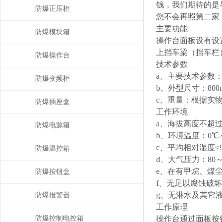
钱，我们期待的是
防爆正压柜
您不会再照第二家
主要功能
防爆模块箱
操作台面板设有设
上挡车梁（挡车栏
防爆操作台
技术参数
a、主要技术参数：
防爆变频柜
b、外型尺寸：800m
c、重量：根据实
防爆插座盒
工作环境
a、海拔高度不超过2
防爆电源箱
b、环境温度：0℃
c、平均相对湿度≤96
防爆温控箱
d、大气压力：80～1
e、在有甲烷、煤
防爆按钮盒
f、无足以腐蚀破
g、无淋水及其它
防爆报警器
工作原理
防爆控制电控箱
操作台通过面板按