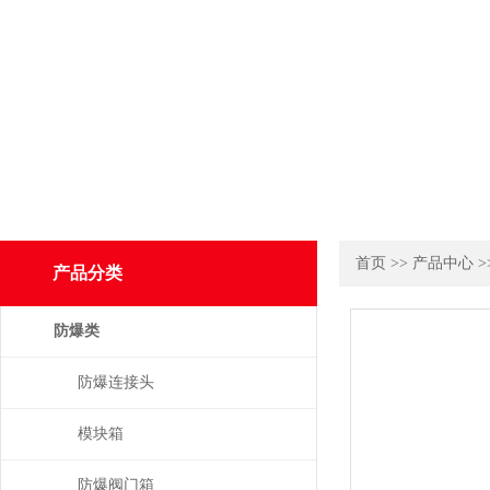
首页
>>
产品中心
>
产品分类
防爆类
防爆连接头
模块箱
防爆阀门箱