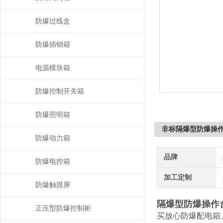
防爆过线盒
防爆插销箱
电源模块箱
防爆控制开关箱
防爆照明箱
非标隔爆型防爆操
防爆动力箱
品牌
防爆电控箱
加工定制
防爆触摸屏
隔爆型防爆操作
正压型防爆控制柜
买放心防爆配电箱