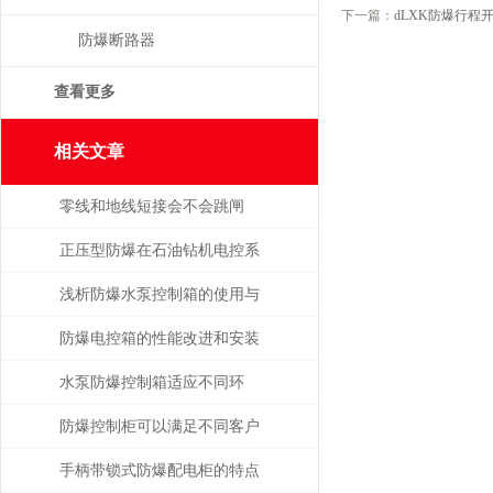
下一篇：
dLXK防爆行程
防爆断路器
查看更多
相关文章
零线和地线短接会不会跳闸
正压型防爆在石油钻机电控系
统中的应用
浅析防爆水泵控制箱的使用与
维修
防爆电控箱的性能改进和安装
介绍
水泵防爆控制箱适应不同环
境，保障安全运行
防爆控制柜可以满足不同客户
的设计需要
手柄带锁式防爆配电柜的特点