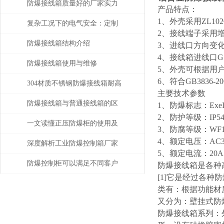
购指南
防爆接线箱质量好的厂家实力
产品特点：
1、外壳采用ZL1
与产品性能解读
复杂工况下的电气安全：定制
2、接线端子采用
防爆接线箱优质厂家的解决方
防爆接线箱结构介绍
3、进线口方向变
4、接线箱进线口
案
防爆接线箱使用与维修
5、外壳可根据用
6、符合GB3836-2
304材质不锈钢防爆接线箱耐高
主要技术参数
温多少
防爆接线箱与普通接线箱的区
1、防爆标志：ExeIIT
2、防护等级：IP54
别在哪?
一文读懂正压防爆柜的使用及
3、防腐等级：WF1
4、额定电压：AC3
其安装时的注意事项
深度解析工业防爆控制箱厂家
5、额定电流：20A.10
的核心技术指标与选型策略
防爆控制柜可以满足不同客户
防爆接线箱是各种
[1]它是经过各
的设计需要
类有：根据功能材
又分为：壁挂式防
防爆接线箱系列：