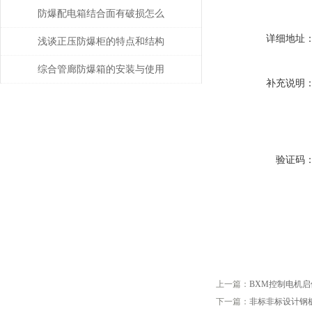
作方法和应用常见问题
防爆配电箱结合面有破损怎么
详细地址
办
浅谈正压防爆柜的特点和结构
形式
综合管廊防爆箱的安装与使用
补充说明
规范
验证码
上一篇：
BXM控制电机
下一篇：
非标非标设计钢