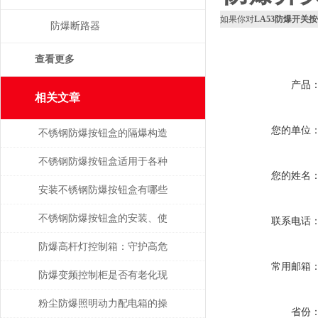
如果你对
LA53防爆开关按
防爆断路器
查看更多
产品
相关文章
您的单位
不锈钢防爆按钮盒的隔爆构造
与危化工况应用技术探析
不锈钢防爆按钮盒适用于各种
您的姓名
易燃易爆环境
安装不锈钢防爆按钮盒有哪些
操作？
不锈钢防爆按钮盒的安装、使
联系电话
用与维修
防爆高杆灯控制箱：守护高危
常用邮箱
环境的光明中枢
防爆变频控制柜是否有老化现
象？从这几点着手观察
粉尘防爆照明动力配电箱的操
省份