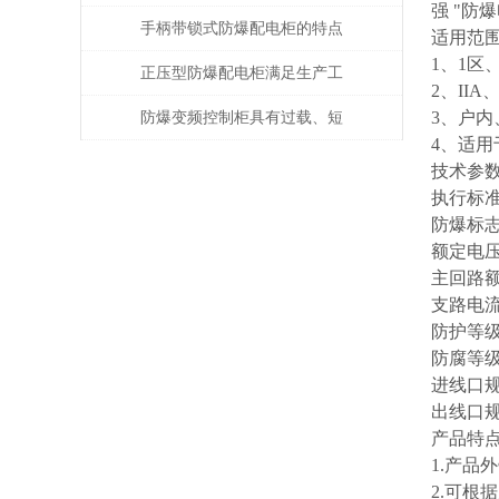
强 "
中、回路较多的场合
手柄带锁式防爆配电柜的特点
适用范
1、1区
和要求说明
正压型防爆配电柜满足生产工
2、IIA
艺所需
3、户内、
防爆变频控制柜具有过载、短
4、适
路、缺相保护等功能
技术参
执行标准：G
防爆标志：
额定电压：
主回路额
支路电流
防护等级：
防腐等级
进线口规格
出线口规格
产品特
1.产品
2.可