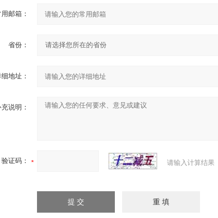
常用邮箱：
省份：
详细地址：
补充说明：
验证码：
请输入计算结果