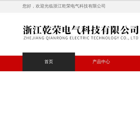
您好，欢迎光临浙江乾荣电气科技有限公司
首页
产品中心