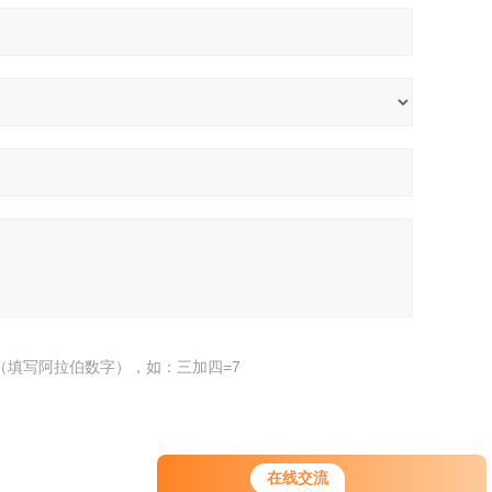
（填写阿拉伯数字），如：三加四=7
在线交流