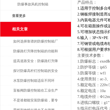
产品特点：
防爆事故风机控制箱
1.适用于控制多
2.钢板焊接制造而
查看更多
3.内装电器元件
4.可在箱面操作
相关文章
5.可增加状态指示
6.输入：3P+N+P
如何选择靠谱的防爆控制箱厂
7.可钢管或电缆
8.可根据用户要求
家？
防爆路灯升降控制箱的功能和
主要技术参数：
优势解析
提高道路安全：防爆路灯升降
1.防爆标志：exedⅡc
2.防护等级：ip65
控制箱的重要作用
探讨防爆高杆灯控制箱的安全
3.防腐等级：wf1
4.使用类别：ac-3、a
性与实用性
水泵防爆控制箱适应不同环
5.额定电压：220v/3
境，保障安全运行
盲板阀防爆控制箱在工业生产
6.额定电流：10a
7.电缆外径：Φ12m
中具有很多的优势
不是谁都能安装防爆箱，要专
8.进线口螺纹：g1”
9.指示灯电压代号：a:a
业人士才行