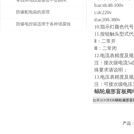
零线和地线短接会不会跳闸
b:ac/dc48-100v
防爆配电箱的原理
c:dc220v
d:ac200-380v
防爆电控箱适用于各种强腐蚀
10.指示灯颜色代
11.按钮触头型式
爆炸环境
Ⅱ：二常开
Ⅲ：二常闭
12.电流表精度及规格：1.5
注：接次级电流5
殊要求请说明；
13.电压表精度及规格：1.5级
注：可接次级电压为
蜗轮扇形盲板阀
如果你对
BXK蜗轮扇形
产品