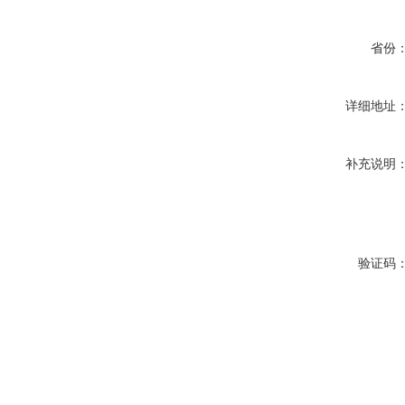
省份
详细地址
补充说明
验证码