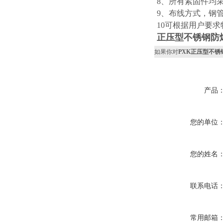
8、所有紧固件均采
9、布线方式，钢
10可根据用户要
正压型不锈钢防
如果你对
PXK正压型不锈
产品
您的单位
您的姓名
联系电话
常用邮箱