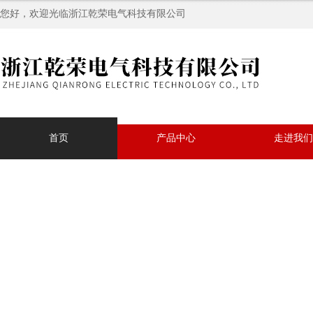
您好，欢迎光临浙江乾荣电气科技有限公司
首页
产品中心
走进我们