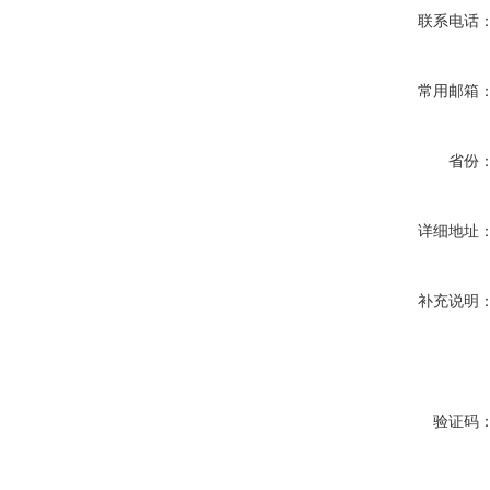
联系电话
常用邮箱
省份
详细地址
补充说明
验证码