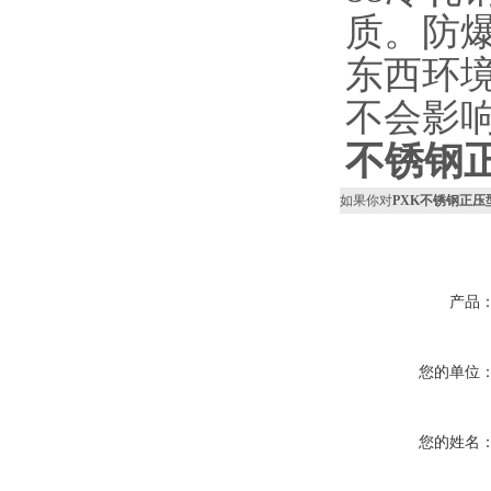
质。防
东西环
不会影
不锈钢
如果你对
PXK不锈钢正压
产品
您的单位
您的姓名