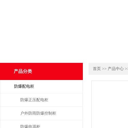
首页
>>
产品中心
>
产品分类
防爆配电柜
防爆正压配电柜
户外防雨防爆控制柜
防爆电源柜