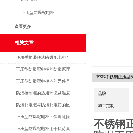
正压型防爆配电柜
查看更多
相关文章
使用手柄带锁式防爆配电柜可
保障安全，提高效率
正压型防爆配电柜的防爆原理
PXK不锈钢正压型
是什么
正压型防爆配电柜内的元件是
如何安装的
防爆控制柜的适用环境及温度
品牌
要求
防爆配电柜与防爆配电箱的区
加工定制
别在那？
正压型防爆配电柜：保障危险
不锈钢
场所电气安全的利器
正压型防爆配电柜用于负荷集