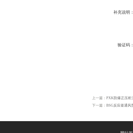
补充说明
验证码
上一篇：
PXK防爆正压
下一篇：
BSG反应釜通风