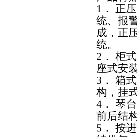
1． 
统、报
成，正
统。
2． 柜
座式安
3． 
构，挂
4． 
前后结
5． 