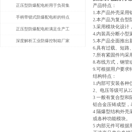
场所电气安全的利器
产品特点：
正压型防爆配电柜用于负荷集
1.本产品外壳采
中、回路较多的场合
手柄带锁式防爆配电柜的特点
2.本产品为复合
3.采用模块化设
和要求说明
正压型防爆配电柜满足生产工
4.内装高分断小
艺所需
5.本产品全面推
深度解析工业防爆控制箱厂家
6.具有过载、短
的核心技术指标与选型策略
7.所有紧固件均采
8.布线方式，钢
9.可根据用户要求
结构特点：
1.内部可安装各
2、电压等级可从220
3 一般有复合型
铝合金压铸成型，
4 隔爆型结构外
或各种功能模块。
5 内部元件可根